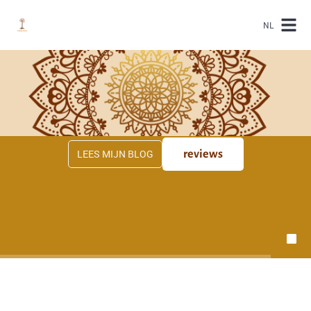
NL
LEES MIJN BLOG
reviews