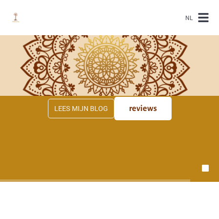
NL
LEES MIJN BLOG
reviews