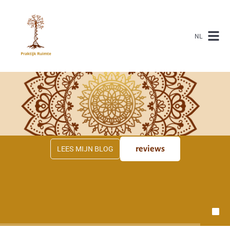
NL
LEES MIJN BLOG
reviews