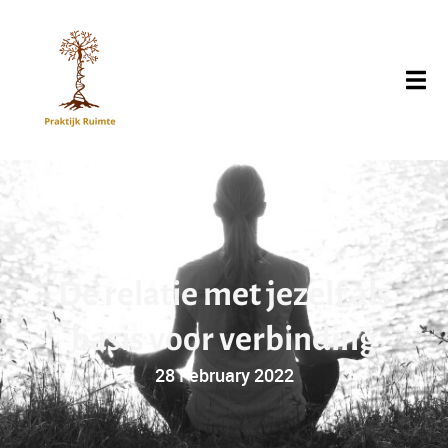
D
e
r
e
l
a
t
i
e
m
e
t
j
e
z
e
l
f
a
l
s
b
a
s
i
s
v
o
o
r
v
e
r
b
i
n
d
i
n
g
28 February 2022