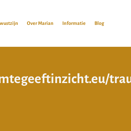
wustzijn
Over Marian
Informatie
Blog
m
t
e
g
e
e
f
t
i
n
z
i
c
h
t
.
e
u
/
t
r
a