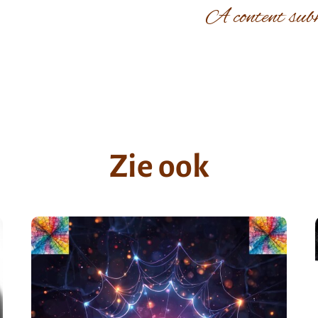
A content sub
Zie ook