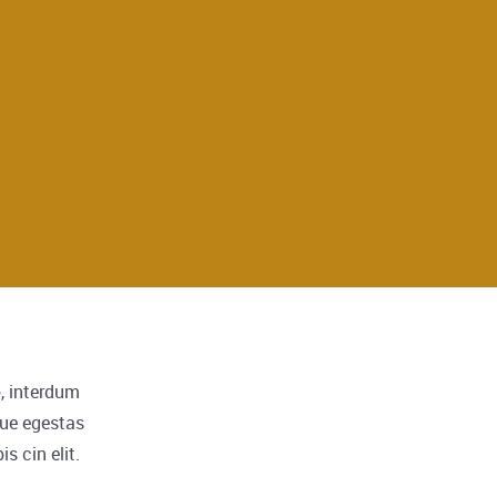
o, interdum
que egestas
s cin elit.