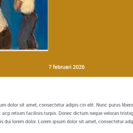
t
e
r
u
g
k
r
i
j
7 februari 2026
m dolor sit amet, consectetur adipis cin elit. Nunc purus liber
t acp retium facilisis turpis. Donec dictum neque veloran tristi
is dui lorem dolor. Lorem ipsum dolor sit amet, consectetur adipi