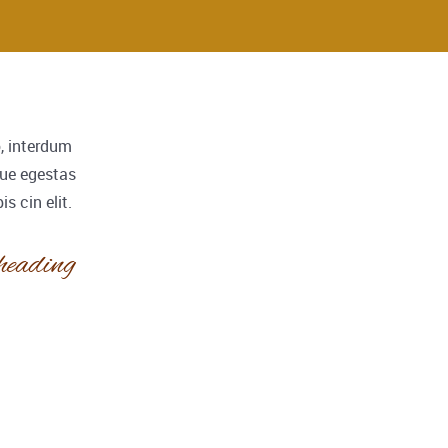
o, interdum
que egestas
s cin elit.
heading