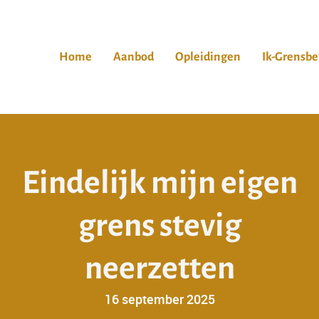
Home
Aanbod
Opleidingen
Ik-Grensbe
E
i
n
d
e
l
i
j
k
m
i
j
n
e
i
g
e
n
g
r
e
n
s
s
t
e
v
i
g
n
e
e
r
z
e
t
t
e
n
16 september 2025