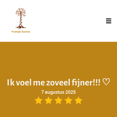
I
k
v
o
e
l
m
e
z
o
v
e
e
l
f
j
n
e
r
!
!
!
♡
7 augustus 2025