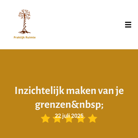
I
n
z
i
c
h
t
e
l
i
j
k
m
a
k
e
n
v
a
n
j
e
g
r
e
n
z
e
n
&
n
b
s
p
;
22 juli 2025