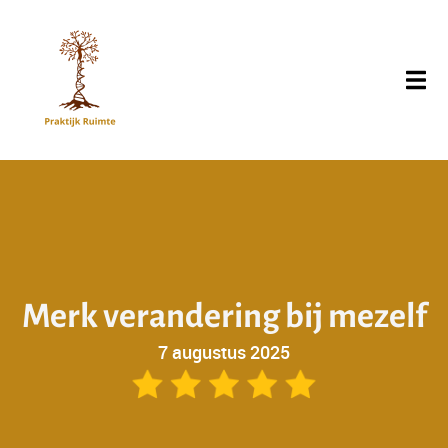
M
e
r
k
v
e
r
a
n
d
e
r
i
n
g
b
i
j
m
e
z
e
l
f
7 augustus 2025